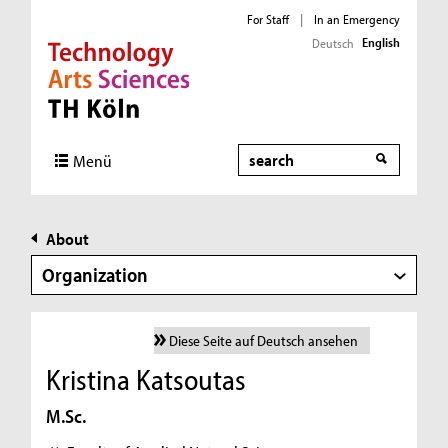
For Staff
|
In an Emergency
English
Deutsch
Direkt zur Hauptnavigation
Direkt zur Subnavigation
Direkt zum Inhalt
Direkt zum Fußbereich
Search
Menü
About
Organization
Diese Seite auf Deutsch ansehen
Kristina Katsoutas
M.Sc.