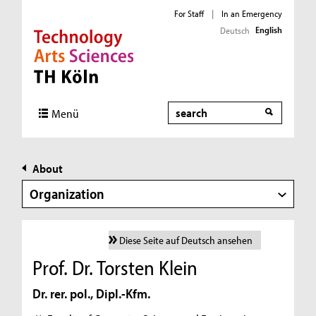
For Staff
|
In an Emergency
English
Deutsch
Direkt zur Hauptnavigation
Direkt zur Subnavigation
Direkt zum Inhalt
Direkt zum Fußbereich
Search
Menü
About
Organization
Diese Seite auf Deutsch ansehen
Prof. Dr. Torsten Klein
Dr. rer. pol., Dipl.-Kfm.