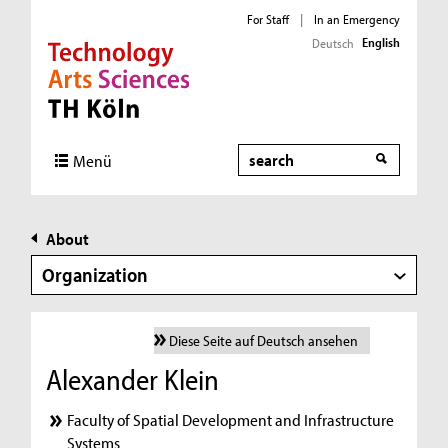
For Staff
|
In an Emergency
English
Deutsch
Direkt zur Hauptnavigation
Direkt zur Subnavigation
Direkt zum Inhalt
Direkt zum Fußbereich
Search
Menü
About
Organization
Diese Seite auf Deutsch ansehen
Alexander Klein
Faculty of Spatial Development and Infrastructure
Systems