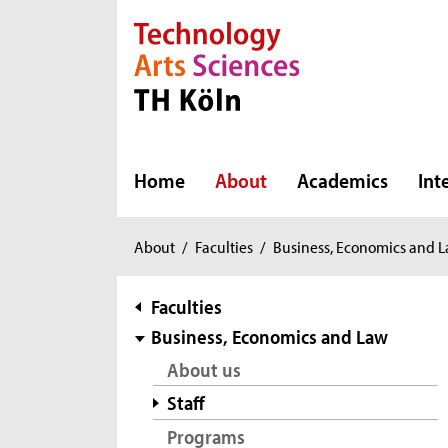
Direkt zur Hauptnavigation
Direkt zur Subnavigation
Direkt zum Inhalt
Direkt zum Fußbereich
Home
About
Academics
Int
You
About
/
Faculties
/
Business, Economics and 
are
here:
subnavigation
Faculties
Business, Economics and Law
About us
Staff
Programs