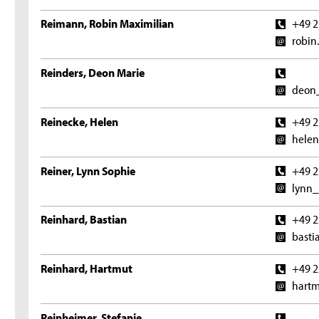
Reimann, Robin Maximilian
+49 2
robin
Reinders, Deon Marie
deon_
Reinecke, Helen
+49 2
helen
Reiner, Lynn Sophie
+49 2
lynn_
Reinhard, Bastian
+49 2
basti
Reinhard, Hartmut
+49 2
hartm
Reinheimer, Stefanie