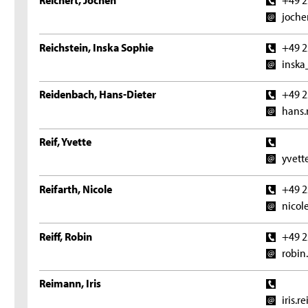
joche
Reichstein, Inska Sophie
+49 2
inska
Reidenbach, Hans-Dieter
+49 2
hans.
Reif, Yvette
yvett
Reifarth, Nicole
+49 2
nicol
Reiff, Robin
+49 2
robin
Reimann, Iris
iris.