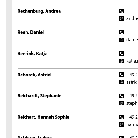
Rechenburg, Andrea
andre
Reeh, Daniel
danie
Reerink, Katja
katja
Rehorek, Astrid
+49 2
astri
Reichardt, Stephanie
+49 2
steph
Reichart, Hannah Sophie
+49 2
hanna
Reichert, Jochen
+49 2