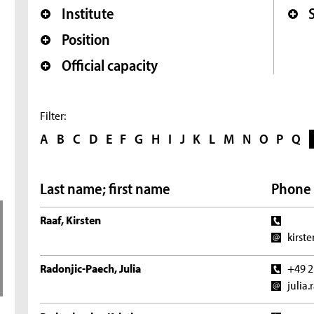
Institute
Position
Official capacity
Filter:
A
B
C
D
E
F
G
H
I
J
K
L
M
N
O
P
Q
Last name; first name
Phone 
Raaf, Kirsten
kirst
Radonjic-Paech, Julia
+49 2
julia