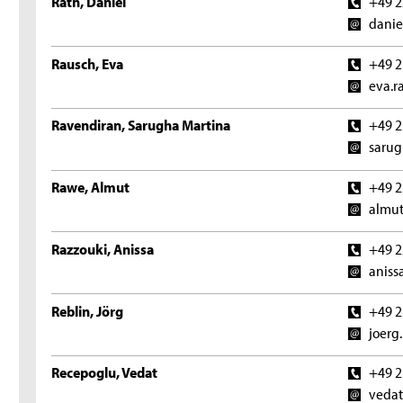
Rath, Daniel
+49 2
danie
Rausch, Eva
+49 2
eva.r
Ravendiran, Sarugha Martina
+49 2
sarug
Rawe, Almut
+49 2
almut
Razzouki, Anissa
+49 2
aniss
Reblin, Jörg
+49 2
joerg
Recepoglu, Vedat
+49 2
vedat