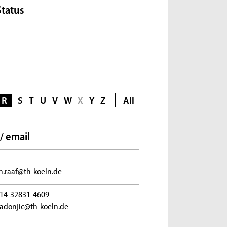
Status
R
S
T
U
V
W
X
Y
Z
All
/ email
en.raaf@th-koeln.de
14-32831-4609
.radonjic@th-koeln.de