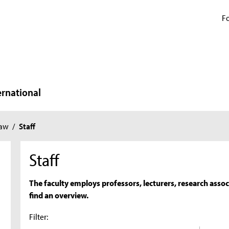
Fo
ernational
Law
/
Staff
Staff
The faculty employs professors, lecturers, research associ
find an overview.
Filter: