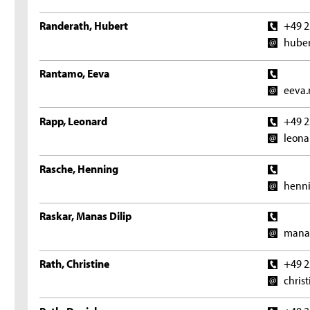
Randerath, Hubert
+49 2
huber
Rantamo, Eeva
eeva.
Rapp, Leonard
+49 2
leona
Rasche, Henning
henni
Raskar, Manas Dilip
manas
Rath, Christine
+49 2
chris