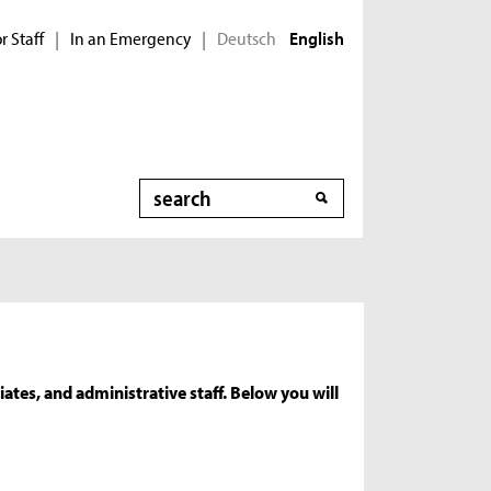
r Staff
In an Emergency
Deutsch
|
|
English
Search
ates, and administrative staff. Below you will