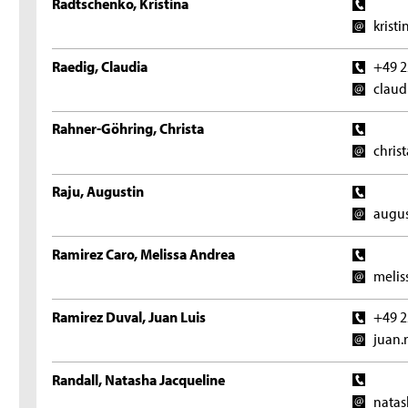
Radtschenko, Kristina
krist
Raedig, Claudia
+49 2
claud
Rahner-Göhring, Christa
chris
Raju, Augustin
augus
Ramirez Caro, Melissa Andrea
melis
Ramirez Duval, Juan Luis
+49 2
juan.
Randall, Natasha Jacqueline
natas