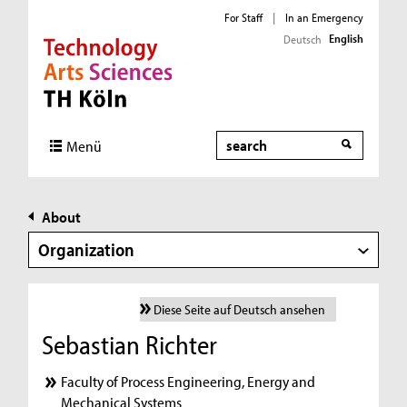
For Staff
|
In an Emergency
English
Deutsch
Direkt zur Hauptnavigation
Direkt zur Subnavigation
Direkt zum Inhalt
Direkt zum Fußbereich
Search
Menü
About
Organization
Diese Seite auf Deutsch ansehen
Sebastian Richter
Faculty of Process Engineering, Energy and
Mechanical Systems