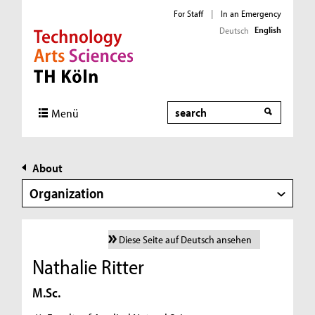
For Staff
|
In an Emergency
English
Deutsch
Direkt zur Hauptnavigation
Direkt zur Subnavigation
Direkt zum Inhalt
Direkt zum Fußbereich
Search
Menü
About
Organization
Diese Seite auf Deutsch ansehen
Nathalie Ritter
M.Sc.