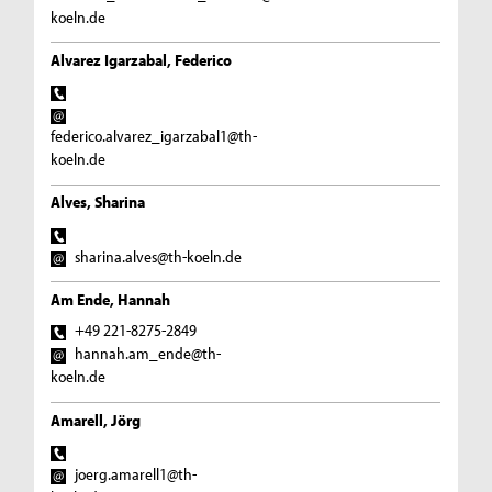
koeln.de
Alvarez Igarzabal, Federico
federico.alvarez_igarzabal1@th-
koeln.de
Alves, Sharina
sharina.alves@th-koeln.de
Am Ende, Hannah
+49 221-8275-2849
hannah.am_ende@th-
koeln.de
Amarell, Jörg
joerg.amarell1@th-