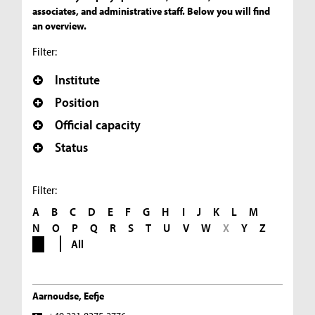
associates, and administrative staff. Below you will find
an overview.
Filter:
Institute
Position
Official capacity
Status
Filter:
A
B
C
D
E
F
G
H
I
J
K
L
M
N
O
P
Q
R
S
T
U
V
W
X
Y
Z
All
Aarnoudse, Eefje