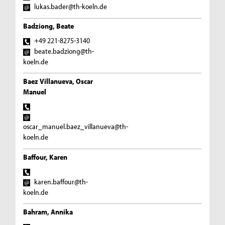
lukas.bader@th-koeln.de
Badziong, Beate
+49 221-8275-3140
beate.badziong@th-
koeln.de
Baez Villanueva, Oscar
Manuel
oscar_manuel.baez_villanueva@th-
koeln.de
Baffour, Karen
karen.baffour@th-
koeln.de
Bahram, Annika