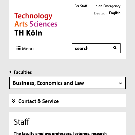
For Staff
|
In an Emergency
English
Deutsch
Direkt zur Hauptnavigation
Direkt zur Subnavigation
Direkt zum Inhalt
Direkt zum Fußbereich
Search
Menü
Faculties
Business, Economics and Law
Contact & Service
Staff
The faculty employs professors, lecturers, research