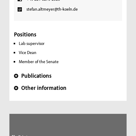
stefan.altmeyer@th-koeln.de
Positions
Lab supervisor
Vice Dean
Member of the Senate
Publications
+
Other information
+