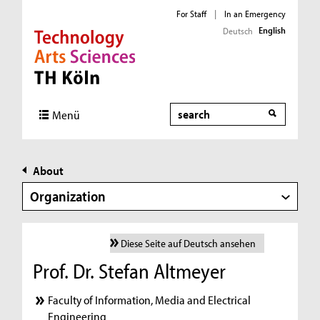
For Staff
|
In an Emergency
English
Deutsch
Direkt zur Hauptnavigation
Direkt zur Subnavigation
Direkt zum Inhalt
Direkt zum Fußbereich
Search
Menü
About
Organization
Diese Seite auf Deutsch ansehen
Prof. Dr. Stefan Altmeyer
Faculty of Information, Media and Electrical
Engineering