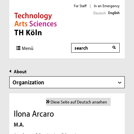
For Staff
|
In an Emergency
English
Deutsch
Direkt zur Hauptnavigation
Direkt zur Subnavigation
Direkt zum Inhalt
Direkt zum Fußbereich
Search
Menü
About
Organization
Diese Seite auf Deutsch ansehen
Ilona Arcaro
M.A.