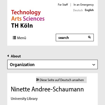
For Staff
|
In an Emergency
English
Deutsch
Direkt zur Hauptnavigation
Direkt zur Subnavigation
Direkt zum Inhalt
Direkt zum Fußbereich
Search
Menü
About
Organization
Diese Seite auf Deutsch ansehen
Ninette Andree-Schaumann
University Library