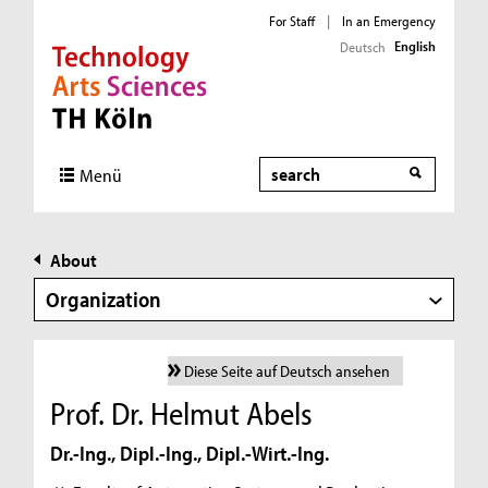
For Staff
|
In an Emergency
English
Deutsch
Direkt zur Hauptnavigation
Direkt zur Subnavigation
Direkt zum Inhalt
Direkt zum Fußbereich
Search
Menü
About
Organization
Diese Seite auf Deutsch ansehen
Prof. Dr. Helmut Abels
Dr.-Ing., Dipl.-Ing., Dipl.-Wirt.-Ing.