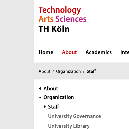
Direkt zur Hauptnavigation
Direkt zur Subnavigation
Direkt zum Inhalt
Direkt zum Fußbereich
Home
About
Academics
Int
You
About
/
Organization
/
Staff
are
here:
subnavigation
About
Organization
Staff
University Governance
University Library