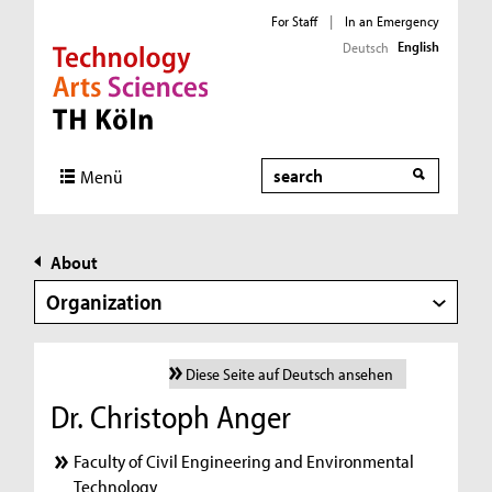
For Staff
|
In an Emergency
English
Deutsch
Direkt zur Hauptnavigation
Direkt zur Subnavigation
Direkt zum Inhalt
Direkt zum Fußbereich
Search
Menü
About
Organization
Diese Seite auf Deutsch ansehen
Dr. Christoph Anger
Faculty of Civil Engineering and Environmental
Technology