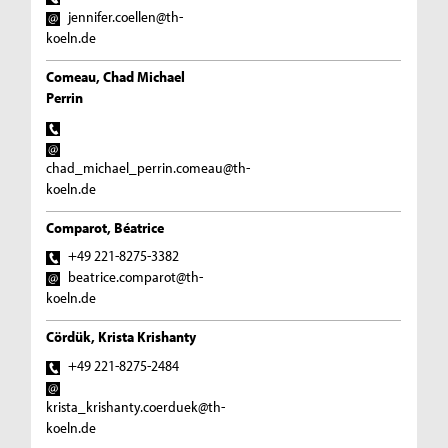
jennifer.coellen@th-
koeln.de
Comeau, Chad Michael
Perrin
chad_michael_perrin.comeau@th-
koeln.de
Comparot, Béatrice
+49 221-8275-3382
beatrice.comparot@th-
koeln.de
Cördük, Krista Krishanty
+49 221-8275-2484
krista_krishanty.coerduek@th-
koeln.de