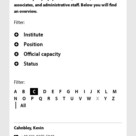
associates, and administrative staff. Below you will find
an overview.
Filter:
Institute
Position
Official capacity
Status
Filter:
A
B
C
D
E
F
G
H
I
J
K
L
M
N
O
P
Q
R
S
T
U
V
W
X
Y
Z
All
Cahnbley, Kevin