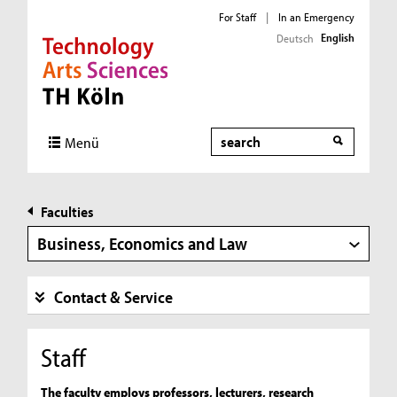
For Staff
|
In an Emergency
English
Deutsch
Direkt zur Hauptnavigation
Direkt zur Subnavigation
Direkt zum Inhalt
Direkt zum Fußbereich
Search
Menü
Faculties
Business, Economics and Law
Contact & Service
Staff
The faculty employs professors, lecturers, research