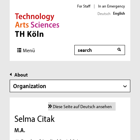
For Staff
|
In an Emergency
English
Deutsch
Direkt zur Hauptnavigation
Direkt zur Subnavigation
Direkt zum Inhalt
Direkt zum Fußbereich
Search
Menü
About
Organization
Diese Seite auf Deutsch ansehen
Selma Citak
M.A.