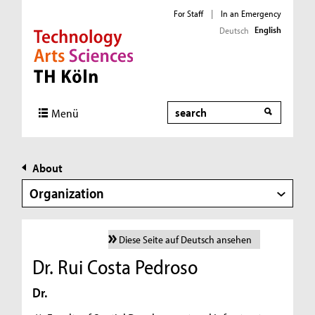
For Staff
|
In an Emergency
English
Deutsch
Direkt zur Hauptnavigation
Direkt zur Subnavigation
Direkt zum Inhalt
Direkt zum Fußbereich
Search
Menü
About
Organization
Diese Seite auf Deutsch ansehen
Dr. Rui Costa Pedroso
Dr.