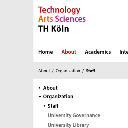
Direkt zur Hauptnavigation
Direkt zur Subnavigation
Direkt zum Inhalt
Direkt zum Fußbereich
Home
About
Academics
Int
You
About
/
Organization
/
Staff
are
here:
subnavigation
About
Organization
Staff
University Governance
University Library