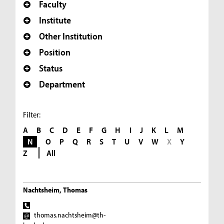
Faculty
Institute
Other Institution
Position
Status
Department
Filter:
A
B
C
D
E
F
G
H
I
J
K
L
M
N
O
P
Q
R
S
T
U
V
W
X
Y
Z
All
Nachtsheim, Thomas
thomas.nachtsheim@th-