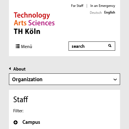
For Staff
|
In an Emergency
English
Deutsch
Direkt zur Hauptnavigation
Direkt zur Subnavigation
Direkt zum Inhalt
Direkt zum Fußbereich
Search
Menü
About
Organization
Staff
Filter:
Campus