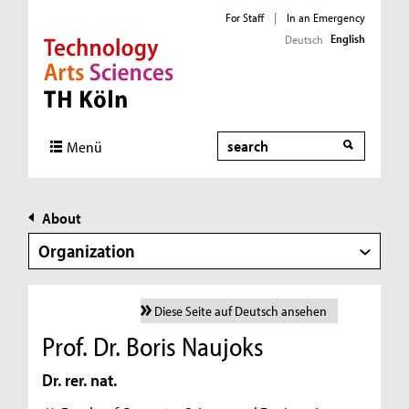
For Staff
|
In an Emergency
English
Deutsch
Direkt zur Hauptnavigation
Direkt zur Subnavigation
Direkt zum Inhalt
Direkt zum Fußbereich
Search
Menü
About
Organization
Diese Seite auf Deutsch ansehen
Prof. Dr. Boris Naujoks
Dr. rer. nat.