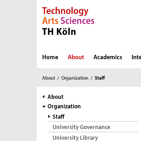
Direkt zur Hauptnavigation
Direkt zur Subnavigation
Direkt zum Inhalt
Direkt zum Fußbereich
Home
About
Academics
Int
You
About
/
Organization
/
Staff
are
here:
subnavigation
About
Organization
Staff
University Governance
University Library