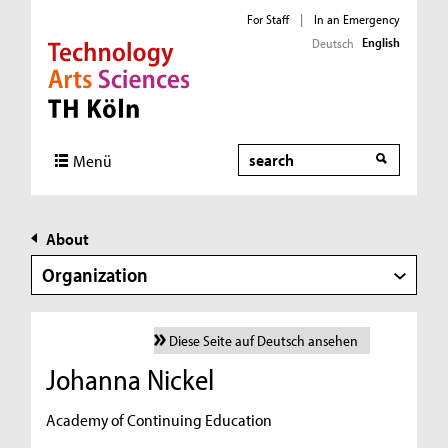
For Staff
|
In an Emergency
English
Deutsch
Direkt zur Hauptnavigation
Direkt zur Subnavigation
Direkt zum Inhalt
Direkt zum Fußbereich
Search
Menü
About
Organization
Diese Seite auf Deutsch ansehen
Johanna Nickel
Academy of Continuing Education