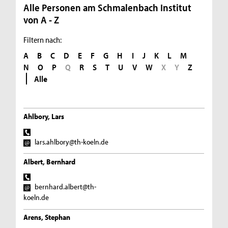
Alle Personen am Schmalenbach Institut
von A - Z
Filtern nach:
A
B
C
D
E
F
G
H
I
J
K
L
M
N
O
P
Q
R
S
T
U
V
W
X
Y
Z
Alle
Ahlbory, Lars
lars.ahlbory@th-koeln.de
Albert, Bernhard
bernhard.albert@th-
koeln.de
Arens, Stephan