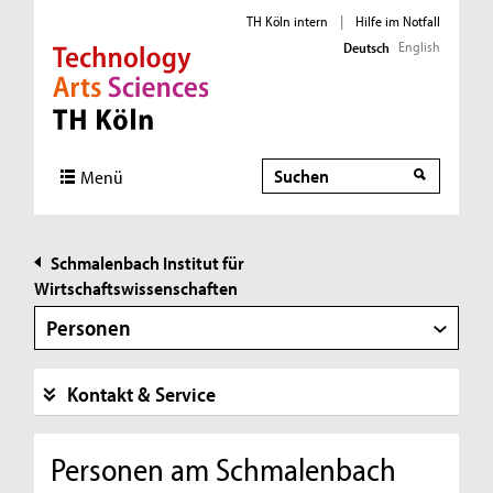
TH Köln intern
|
Hilfe im Notfall
English
Deutsch
Direkt zur Hauptnavigation
Direkt zur Subnavigation
Direkt zum Inhalt
Direkt zum Fußbereich
Suche
Suche
Menü
Schmalenbach Institut für
Wirtschaftswissenschaften
Personen
Kontakt & Service
Personen am Schmalenbach