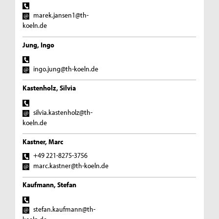
marek.jansen1@th-
koeln.de
Jung, Ingo
ingo.jung@th-koeln.de
Kastenholz, Silvia
silvia.kastenholz@th-
koeln.de
Kastner, Marc
+49 221-8275-3756
marc.kastner@th-koeln.de
Kaufmann, Stefan
stefan.kaufmann@th-