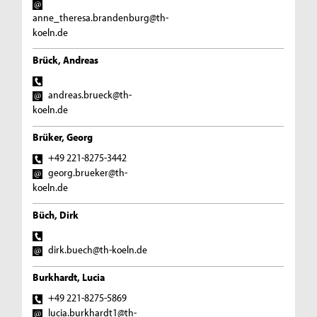
anne_theresa.brandenburg@th-
koeln.de
Brück, Andreas
andreas.brueck@th-
koeln.de
Brüker, Georg
+49 221-8275-3442
georg.brueker@th-
koeln.de
Büch, Dirk
dirk.buech@th-koeln.de
Burkhardt, Lucia
+49 221-8275-5869
lucia.burkhardt1@th-