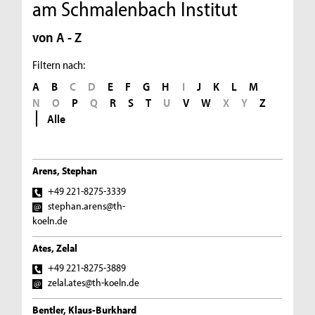
am Schmalenbach Institut
von A - Z
Filtern nach:
A
B
C
D
E
F
G
H
I
J
K
L
M
N
O
P
Q
R
S
T
U
V
W
X
Y
Z
Alle
Arens, Stephan
+49 221-8275-3339
stephan.arens@th-
koeln.de
Ates, Zelal
+49 221-8275-3889
zelal.ates@th-koeln.de
Bentler, Klaus-Burkhard