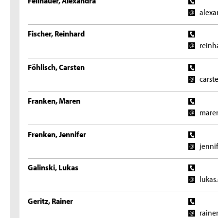
alexa
Fischer, Reinhard
reinh
Föhlisch, Carsten
carst
Franken, Maren
maren
Frenken, Jennifer
jenni
Galinski, Lukas
lukas
Geritz, Rainer
raine