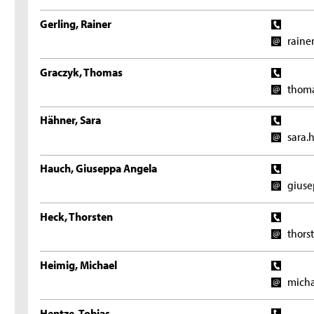
Gerling, Rainer
raine
Graczyk, Thomas
thoma
Hähner, Sara
sara.
Hauch, Giuseppa Angela
giuse
Heck, Thorsten
thors
Heimig, Michael
micha
Hentze, Tobias