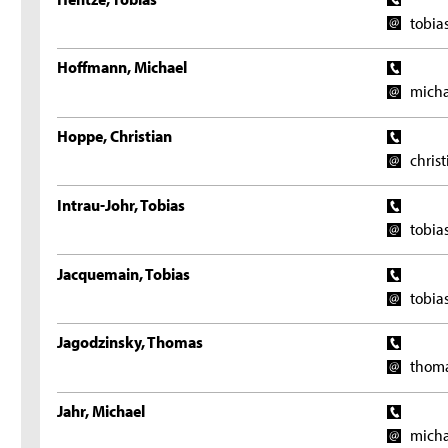
tobia
Hoffmann, Michael
micha
Hoppe, Christian
chris
Intrau-Johr, Tobias
tobia
Jacquemain, Tobias
tobia
Jagodzinsky, Thomas
thoma
Jahr, Michael
micha