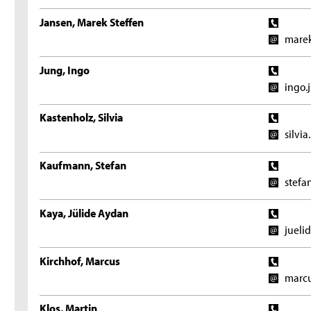
Jansen, Marek Steffen
marek
Jung, Ingo
ingo.
Kastenholz, Silvia
silvi
Kaufmann, Stefan
stefa
Kaya, Jülide Aydan
jueli
Kirchhof, Marcus
marcu
Klos, Martin