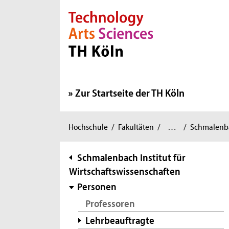
Direkt zur Hauptnavigation
Direkt zur Subnavigation
Direkt zum Inhalt
Direkt zum Fußbereich
Zur Startseite der TH Köln
Wirtschafts-
Sie
Hochschule
/
Fakultäten
/
…
/
Schmalenbac
und
sind
Rechtswissenschaften
/
hier:
Subnavigation
Schmalenbach Institut für
Wirtschaftswissenschaften
Personen
Professoren
Lehrbeauftragte