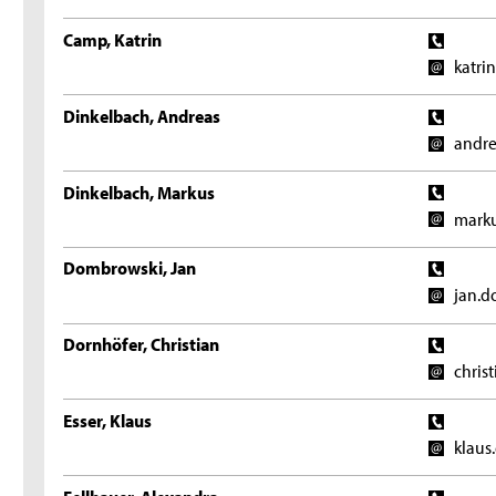
Camp, Katrin
katri
Dinkelbach, Andreas
andre
Dinkelbach, Markus
marku
Dombrowski, Jan
jan.d
Dornhöfer, Christian
chris
Esser, Klaus
klaus
Fellhauer, Alexandra