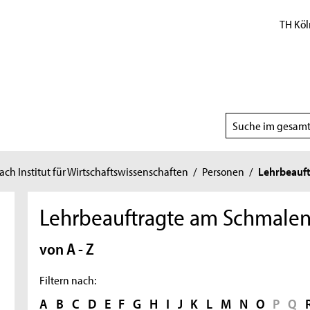
TH Köl
Suchbereich
wählen
h Institut für Wirtschaftswissenschaften
/
Personen
/
Lehrbeauft
Lehrbeauftragte am Schmalenb
von A - Z
Filtern nach:
A
B
C
D
E
F
G
H
I
J
K
L
M
N
O
P
Q