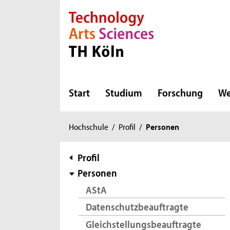
Direkt zur Hauptnavigation
Direkt zur Subnavigation
Direkt zum Inhalt
Direkt zum Fußbereich
Start
Studium
Forschung
We
Sie
Hochschule
/
Profil
/
Personen
sind
hier:
Subnavigation
Profil
Personen
AStA
Datenschutzbeauftragte
Gleichstellungsbeauftragte