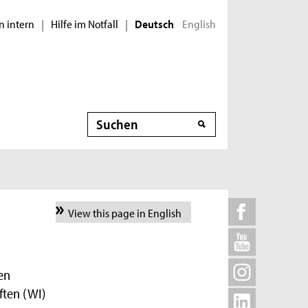
n intern
Hilfe im Notfall
English
|
|
Deutsch
Suche
View this page in English
en
ften (WI)