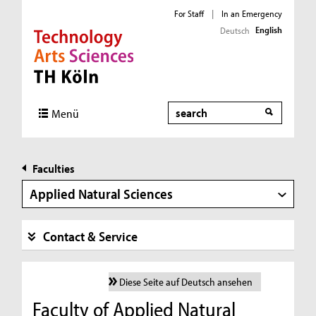
For Staff
|
In an Emergency
English
Deutsch
Direkt zur Hauptnavigation
Direkt zur Subnavigation
Direkt zum Inhalt
Direkt zum Fußbereich
Search
Menü
Faculties
Applied Natural Sciences
Contact & Service
Diese Seite auf Deutsch ansehen
Faculty of Applied Natural