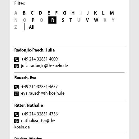
Filter:
A
B
C
D
E
F
G
H
I
J
K
L
M
N
O
P
Q
R
S
T
U
V
W
X
Y
Z
All
Radonjic-Paech, Julia
+49 214-32831-4609
julia.radonjic@th-koeln.de
Rausch, Eva
+49 214-32831-4637
eva.rausch@th-koeln.de
Ritter, Nathalie
+49 214-32831-4736
nathalie.ritter@th-
koeln.de
Rodert, Moritz