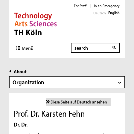
For Staff
|
In an Emergency
English
Deutsch
Direkt zur Hauptnavigation
Direkt zur Subnavigation
Direkt zum Inhalt
Direkt zum Fußbereich
Search
Menü
About
Organization
Diese Seite auf Deutsch ansehen
Prof. Dr. Karsten Fehn
Dr. Dr.