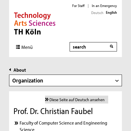
For Staff
|
In an Emergency
English
Deutsch
Direkt zur Hauptnavigation
Direkt zur Subnavigation
Direkt zum Inhalt
Direkt zum Fußbereich
Search
Menü
About
Organization
Diese Seite auf Deutsch ansehen
Prof. Dr. Christian Faubel
Faculty of Computer Science and Engineering
Science