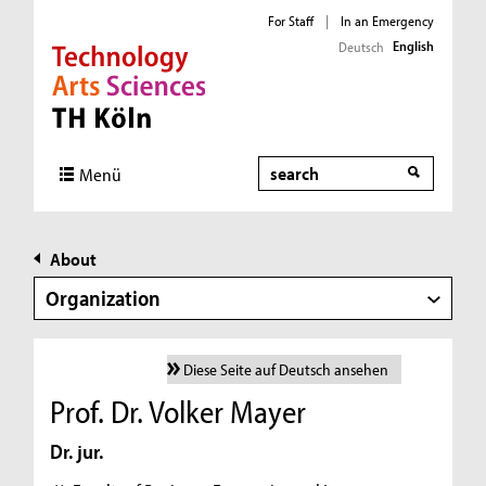
For Staff
|
In an Emergency
English
Deutsch
Direkt zur Hauptnavigation
Direkt zur Subnavigation
Direkt zum Inhalt
Direkt zum Fußbereich
Search
Menü
About
Organization
Diese Seite auf Deutsch ansehen
Prof. Dr. Volker Mayer
Dr. jur.