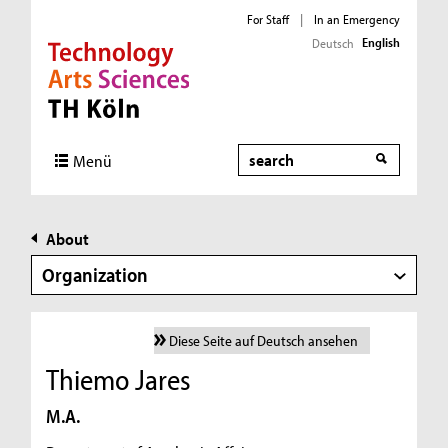
For Staff
|
In an Emergency
English
Deutsch
Direkt zur Hauptnavigation
Direkt zur Subnavigation
Direkt zum Inhalt
Direkt zum Fußbereich
Search
Menü
About
Organization
Diese Seite auf Deutsch ansehen
Thiemo Jares
M.A.