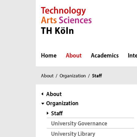
Direkt zur Hauptnavigation
Direkt zur Subnavigation
Direkt zum Inhalt
Direkt zum Fußbereich
Home
About
Academics
Int
You
About
/
Organization
/
Staff
are
here:
subnavigation
About
Organization
Staff
University Governance
University Library