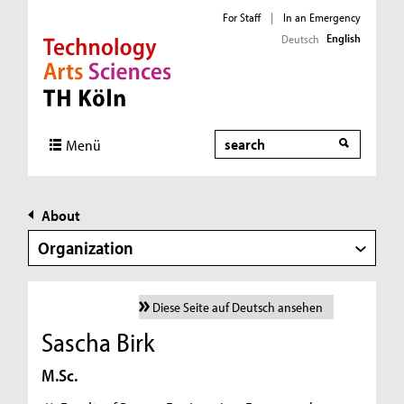
For Staff
|
In an Emergency
English
Deutsch
Direkt zur Hauptnavigation
Direkt zur Subnavigation
Direkt zum Inhalt
Direkt zum Fußbereich
Search
Menü
About
Organization
Diese Seite auf Deutsch ansehen
Sascha Birk
M.Sc.