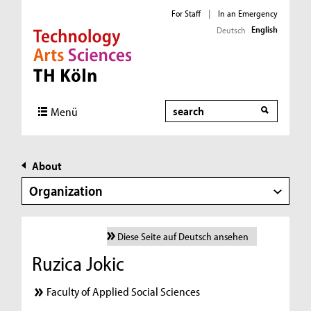
For Staff
|
In an Emergency
English
Deutsch
Direkt zur Hauptnavigation
Direkt zur Subnavigation
Direkt zum Inhalt
Direkt zum Fußbereich
Search
Menü
About
Organization
Diese Seite auf Deutsch ansehen
Ruzica Jokic
Faculty of Applied Social Sciences