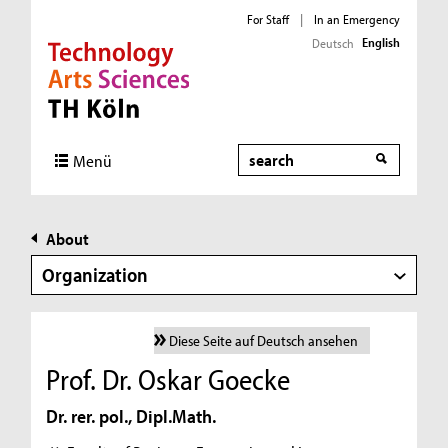
For Staff
|
In an Emergency
English
Deutsch
Direkt zur Hauptnavigation
Direkt zur Subnavigation
Direkt zum Inhalt
Direkt zum Fußbereich
Search
Menü
About
Organization
Diese Seite auf Deutsch ansehen
Prof. Dr. Oskar Goecke
Dr. rer. pol., Dipl.Math.