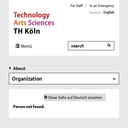
For Staff
|
In an Emergency
English
Deutsch
Direkt zur Hauptnavigation
Direkt zur Subnavigation
Direkt zum Inhalt
Direkt zum Fußbereich
Search
Menü
About
Organization
Diese Seite auf Deutsch ansehen
Person not found.