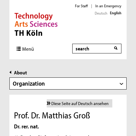
For Staff
|
In an Emergency
English
Deutsch
Direkt zur Hauptnavigation
Direkt zur Subnavigation
Direkt zum Inhalt
Direkt zum Fußbereich
Search
Menü
About
Organization
Diese Seite auf Deutsch ansehen
Prof. Dr. Matthias Groß
Dr. rer. nat.