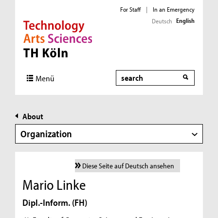
For Staff
|
In an Emergency
English
Deutsch
Direkt zur Hauptnavigation
Direkt zur Subnavigation
Direkt zum Inhalt
Direkt zum Fußbereich
Search
Menü
About
Organization
Diese Seite auf Deutsch ansehen
Mario Linke
Dipl.-Inform. (FH)