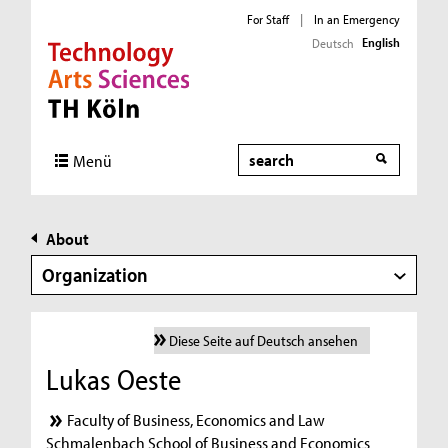
For Staff
|
In an Emergency
English
Deutsch
Direkt zur Hauptnavigation
Direkt zur Subnavigation
Direkt zum Inhalt
Direkt zum Fußbereich
Search
Menü
About
Organization
Diese Seite auf Deutsch ansehen
Lukas Oeste
Faculty of Business, Economics and Law
Schmalenbach School of Business and Economics