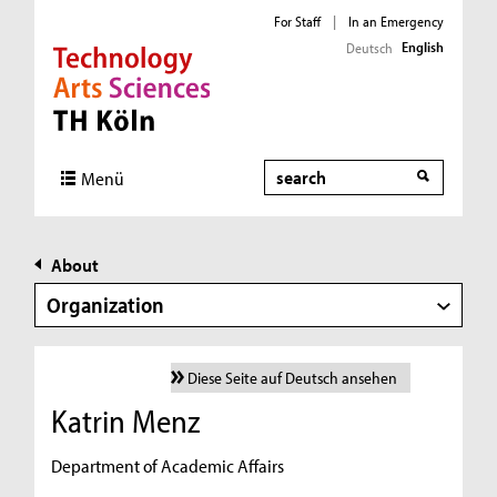
For Staff
|
In an Emergency
English
Deutsch
Direkt zur Hauptnavigation
Direkt zur Subnavigation
Direkt zum Inhalt
Direkt zum Fußbereich
Search
Menü
About
Organization
Diese Seite auf Deutsch ansehen
Katrin Menz
Department of Academic Affairs