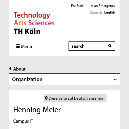
For Staff
|
In an Emergency
English
Deutsch
Direkt zur Hauptnavigation
Direkt zur Subnavigation
Direkt zum Inhalt
Direkt zum Fußbereich
Search
Menü
About
Organization
Diese Seite auf Deutsch ansehen
Henning Meier
Campus IT