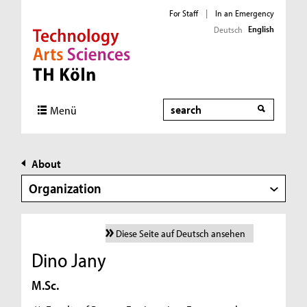
For Staff
|
In an Emergency
English
Deutsch
Direkt zur Hauptnavigation
Direkt zur Subnavigation
Direkt zum Inhalt
Direkt zum Fußbereich
Search
Menü
About
Organization
Diese Seite auf Deutsch ansehen
Dino Jany
M.Sc.