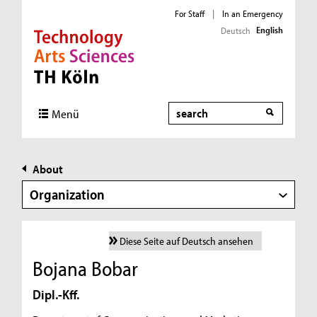
For Staff
|
In an Emergency
English
Deutsch
Direkt zur Hauptnavigation
Direkt zur Subnavigation
Direkt zum Inhalt
Direkt zum Fußbereich
Search
Menü
About
Organization
Diese Seite auf Deutsch ansehen
Bojana Bobar
Dipl.-Kff.