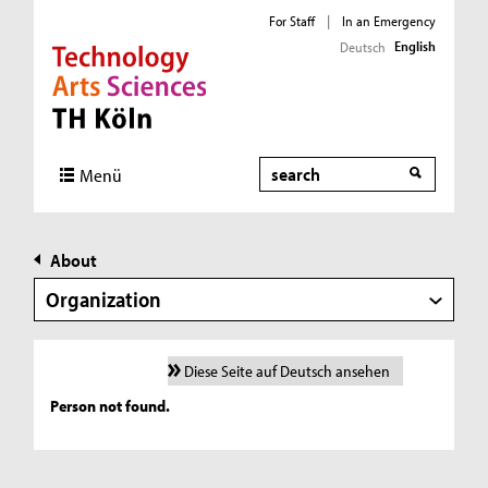
For Staff
|
In an Emergency
English
Deutsch
Direkt zur Hauptnavigation
Direkt zur Subnavigation
Direkt zum Inhalt
Direkt zum Fußbereich
Search
Menü
About
Organization
Diese Seite auf Deutsch ansehen
Person not found.