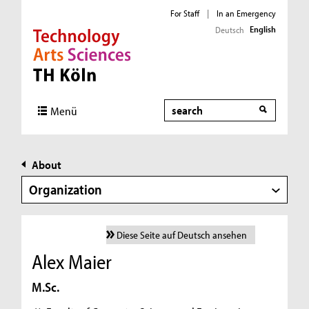
For Staff
|
In an Emergency
English
Deutsch
Direkt zur Hauptnavigation
Direkt zur Subnavigation
Direkt zum Inhalt
Direkt zum Fußbereich
Search
Menü
About
Organization
Diese Seite auf Deutsch ansehen
Alex Maier
M.Sc.