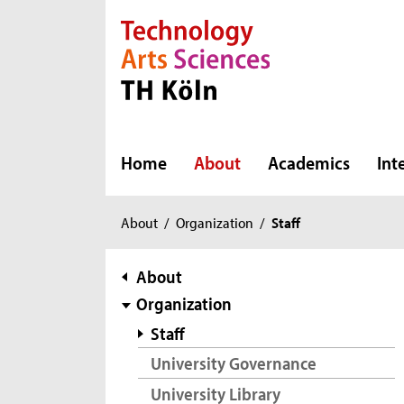
Direkt zur Hauptnavigation
Direkt zur Subnavigation
Direkt zum Inhalt
Direkt zum Fußbereich
Home
About
Academics
Int
You
About
/
Organization
/
Staff
are
here:
subnavigation
About
Organization
Staff
University Governance
University Library