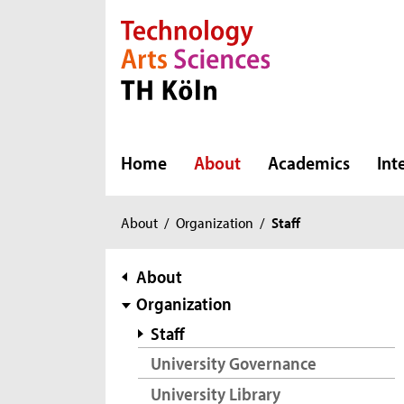
Direkt zur Hauptnavigation
Direkt zur Subnavigation
Direkt zum Inhalt
Direkt zum Fußbereich
Home
About
Academics
Int
You
About
/
Organization
/
Staff
are
here:
subnavigation
About
Organization
Staff
University Governance
University Library