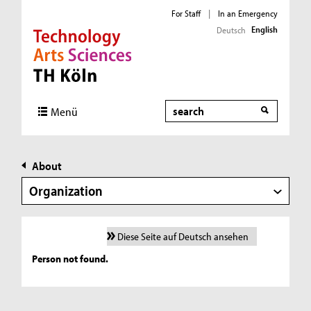
For Staff
|
In an Emergency
English
Deutsch
Direkt zur Hauptnavigation
Direkt zur Subnavigation
Direkt zum Inhalt
Direkt zum Fußbereich
Search
Menü
About
Organization
Diese Seite auf Deutsch ansehen
Person not found.