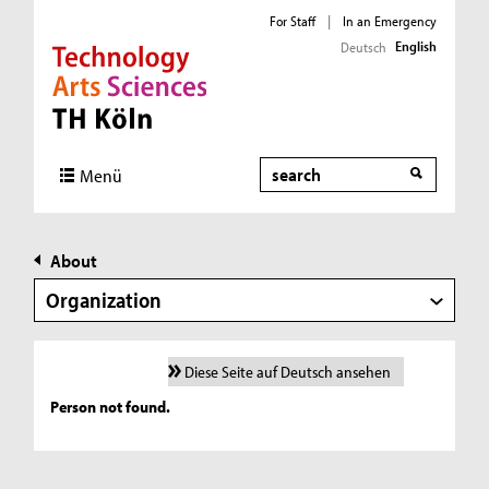
For Staff
|
In an Emergency
English
Deutsch
Direkt zur Hauptnavigation
Direkt zur Subnavigation
Direkt zum Inhalt
Direkt zum Fußbereich
Search
Menü
About
Organization
Diese Seite auf Deutsch ansehen
Person not found.