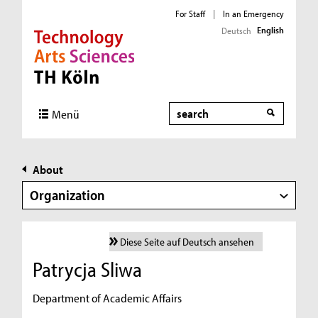
For Staff
|
In an Emergency
English
Deutsch
Direkt zur Hauptnavigation
Direkt zur Subnavigation
Direkt zum Inhalt
Direkt zum Fußbereich
Search
Menü
About
Organization
Diese Seite auf Deutsch ansehen
Patrycja Sliwa
Department of Academic Affairs