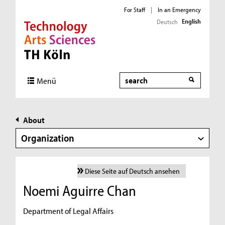
For Staff
|
In an Emergency
English
Deutsch
Direkt zur Hauptnavigation
Direkt zur Subnavigation
Direkt zum Inhalt
Direkt zum Fußbereich
Search
Menü
About
Organization
Diese Seite auf Deutsch ansehen
Noemi Aguirre Chan
Department of Legal Affairs